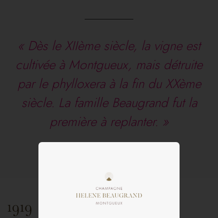
« Dès le XIIème siècle, la vigne est
cultivée à Montgueux, mais détruite
par le phylloxera à la fin du XXème
siècle. La famille Beaugrand fut la
première à replanter. »
1919